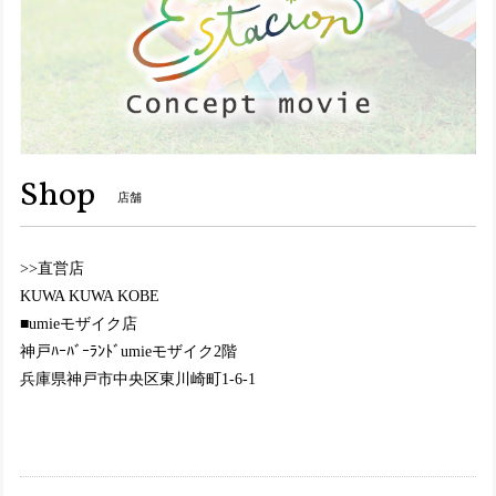
2024/10/08
Y8157【ﾚﾃﾞｨｰｽ】MOOMIN×Estacion～エスタシオン～・リトルミイモチーフ本革ショートブーツ
ブラック（BL） M／23.0〜23.5cm
2024/10/05
この度も大変迅速かつ丁寧に対応して頂きまして、誠にあり
Shop
店舗
がとうございます。 梱包もとても丁寧で、嬉しく思います
(^^)❤️ デザインがとにかく可愛い💕色合いも柄もとても良
く、また黒でも重くなりすぎなくて、且つ色々な服にも合わ
>>直営店
せやすそうで大満足です😄履き心地も良いので、このブーツ
を履いて出かけるのが、今から楽しみです☺️💖 またのご縁の
KUWA KUWA KOBE
際も、どうぞ宜しくお願い致します。
■umieモザイク店
神戸ﾊｰﾊﾞｰﾗﾝﾄﾞumieモザイク2階
兵庫県神戸市中央区東川崎町1-6-1
TGE592【ﾚﾃﾞｨｰｽ/予約受付可】MOOMIN×Estacion～エスタシオン～・リトルミイモチーフ本革パンプス
ブラック（BL） M／23.0〜23.5cm
2024/07/28
2色同時購入で、ブラックの方は足元に落ち着きが出せて、