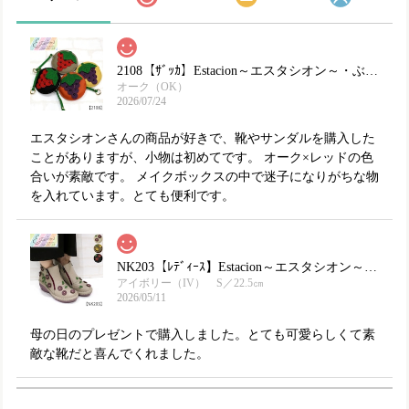
2108【ｻﾞｯｶ】Estacion～エスタシオン～・ぶどうモチーフ本革ミニポーチ
オーク（OK）
2026/07/24
エスタシオンさんの商品が好きで、靴やサンダルを購入した
ことがありますが、小物は初めてです。 オーク×レッドの色
合いが素敵です。 メイクボックスの中で迷子になりがちな物
を入れています。とても便利です。
NK203【ﾚﾃﾞｨｰｽ】Estacion～エスタシオン～・フラワーモチーフ本革ショートブーツ
アイボリー（IV） S／22.5㎝
2026/05/11
母の日のプレゼントで購入しました。とても可愛らしくて素
敵な靴だと喜んでくれました。