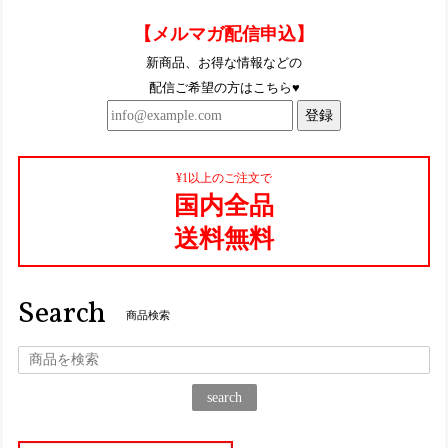
TGE569【ﾚﾃﾞｨｰｽ】Estacion～エスタシオン～・ウィンターモチーフ本革ショートブーツ
【メルマガ配信申込】
レッド（RD） S／22.5㎝
2025/10/11
新商品、お得な情報などの
配信ご希望の方はこちら♥
とっても可愛いです〜！これからたくさん履きますー
登録
TGE452【ﾚﾃﾞｨｰｽ/受注生産可】Estacion～エスタシオン～・くまモンモチーフ本革スリッポンシューズ
¥1以上のご注文で
アイボリーブラック（IVBL）S／22.5cm
国内全品
2025/08/27
送料無料
TGE622【ﾚﾃﾞｨｰｽ/受注生産可】Estacion～エスタシオン～・立体フラワーモチーフ本革スリッポンシューズ
ブラック（BL） L／24.0～24.5cm
Search
2025/06/17
商品検索
仕事用に一足購入して、凄く履きやすくて楽なので、プライ
ベート用にもう一足購入！ 履くのが楽しみです♪
search