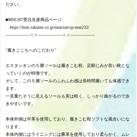
ださい。
■MSE207受注生産商品ページ
https://item.rakuten.co.jp/estacion/cp-mse232/
----------------☆☆----------------☆☆----------------
"履きごこちへのこだわり"
エスタシオンの５層ソールは履きこむ程、足馴じみが良い靴とな
っていくのが特徴です。
そして、この５層ソールのふわふわ感は長時間履いても体感でき
ます。
一見重たそうに見えるソールも実は軽く、しっかり曲がるので歩
きやすいです。
本体外側は牛革を使用しており、履きこむ程ソフトな風合いにな
ります。
本体内側にはライニングには豚革を使用しており柔らかく、ムレ