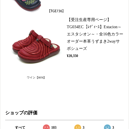
【受注生産専用ページ】
TG034EC【ﾚﾃﾞｨｰｽ】Estacion～
エスタシオン～・全16色カラー
オーダー本革うずまき2wayサ
ボシューズ
¥20,350
ショップの評価
すべて
103
3
3