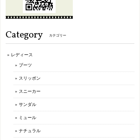
が、突然ガバっと崩壊した様に落ちました。スーパーで歩く
度に底がパラパラと崩れたカケラが落ちていきました。 帰っ
て左の靴底を確認しましたが、とてもほんの1時間も満たな
い時間を履いていたと思えない肌、底がボロボロになってい
Category
ました。 もう履けません。
カテゴリー
レディース
MLK207【ﾚﾃﾞｨｰｽ】Estacion～エスタシオン～・ねこちゃんモチーフ本革スリッポンシューズ
アイボリー（IV） 24.0cm
ブーツ
2025/03/09
スリッポン
最初に選んだ商品が品切れになっていたのですがショップの
方から丁寧な説明や謝罪が有り、商品を選び直しました。 と
スニーカー
ても可愛く履き心地の良いものでした。このブランドは決し
て安くはないですが履いてみると他のところにはない満足感
サンダル
が有ります。 また、お気に入りが有れば購入させて頂きたい
と思います。
ミュール
ナチュラル
TGE592【ﾚﾃﾞｨｰｽ/受注生産可】MOOMIN×Estacion～エスタシオン～・リトルミイモチーフ本革パンプス