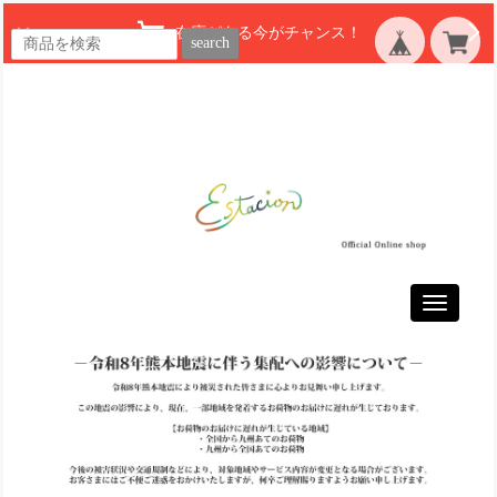
在庫がある今がチャンス！
search
Toggle
navigatio