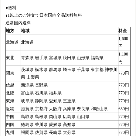
●送料
¥1以上のご注文で日本国内全品送料無料
通常国内送料
地方
地域
料金
1,600
北海道
北海道
円
1,100
東北
青森県 岩手県 宮城県 秋田県 山形県 福島県
円
茨城県 栃木県 群馬県 埼玉県 千葉県 東京都 神奈川
関東
770円
県 山梨県
信越
新潟県 長野県
770円
北陸
富山県 石川県 福井県
770円
東海
岐阜県 静岡県 愛知県 三重県
770円
近畿
滋賀県 京都府 大阪府 兵庫県 奈良県 和歌山県
650円
中国
鳥取県 島根県 岡山県 広島県 山口県
770円
四国
徳島県 香川県 愛媛県 高知県
770円
九州
福岡県 佐賀県 長崎県 大分県
770円