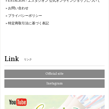
ESTACION / エスタシオン 公式オンラインショップについて
悪な買い物してしまって残念です。
お問い合わせ
プライバシーポリシー
TGE499【ﾚﾃﾞｨｰｽ】Estacion～エスタシオン～・チューリップモチーフ本革ストラップシューズ
特定商取引法に基づく表記
オークマルチ（OKMT） L／24.0cm～24.5cm
2025/01/11
S5501【ｻﾞｯｶ】Estacion～エスタシオン～・ワンちゃんモチーフ本革ミニポシェット
オレンジ（OR）
Link
2025/01/11
リンク
Official site
2110【ｻﾞｯｶ】Estacion～エスタシオン～・ワンちゃんモチーフ本革ミニポーチ
オレンジ（OR）
Instagram
2025/01/11
TGE326-1【ﾚﾃﾞｨｰｽ】Estacion～エスタシオン～・パンダモチーフ2wayサボシューズ
グレーマルチ（GYMT） M／23.0cm〜23.5cm