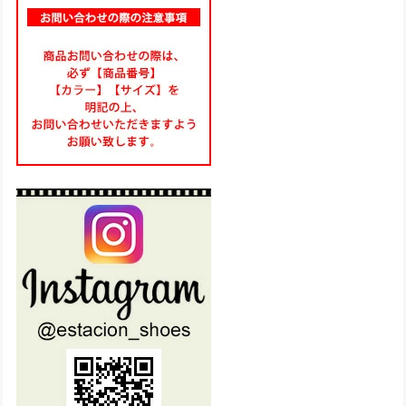
TA205【ﾚﾃﾞｨｰｽ】Estacion～エスタシオン～・編み込み厚底コンフォート本革サンダル
ネイビーマルチ（NVMT） M／23.0～23.5㎝
2025/06/17
気に入って夏にと思い3足目購入です♪ 履きやすくて可愛いで
す！
TG217【ﾚﾃﾞｨｰｽ/受注生産可】Estacion～エスタシオン～・フラワーマルチ本革スリッポン
マルチ（MT） L／24.0cm〜24.5cm
2025/06/11
想像通り可愛いのが届きました！ 仕事様にと思い購入しまし
たが、履きやすくて、もう一足注文しました！
set19900【送料無料】エスタシオン福袋・期間限定★靴2足・19900円福袋
L（24.0～24.5cm）
2025/05/28
2足のうち、1足を本日 初めて履きました。 朝 車で通勤時
に履き、帰りにスーパーに寄りましたが、右の踵部分の底