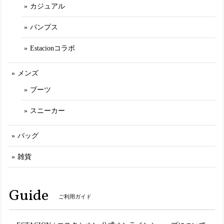
アイボリー（IV） M／23.0〜23.5cm
カジュアル
2025/02/11
パンプス
Estacionコラボ
TGE593【ﾚﾃﾞｨｰｽ/受注生産可】Estacion～エスタシオン～・カラフルフラワー本革ショートブーツ
ネイビーマルチ（NVMT） L／24.0cm～24.5cm
2025/01/30
メンズ
ブーツ
MLE2321【ﾚﾃﾞｨｰｽ】Estacion～エスタシオン～・パッチワークエアサイクルスリッポンスニーカー
スニーカー
カーキマルチ（KAMT） L／24.5cm
2025/01/30
バッグ
雑貨
set19900【送料無料】エスタシオン福袋・期間限定★靴2足・19900円福袋
M（23.0～23.5cm）
2025/01/11
Guide
ご利用ガイド
いつもエスタシオンはMサイズを購入するので同じ23〜23.5
表記の福袋を購入しましたが 今の物とは靴型が違うものな
のか、幅は狭いし サイズも小さいし入らない物が届き 最