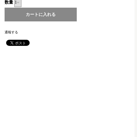
数量
通報する