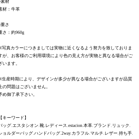
●素材
素材：牛革
●重さ
重さ：約960g
※写真カラーにつきましては実物に近くなるよう努力を致しておりま
すが、お客様のご利用環境により色の見え方が実物と異なる場合がご
ざいます。
※生産時期により、デザインが多少が異なる場合がございますが品質
上の問題はございません。
予め御了承下さい。
【キーワード】
バッグ.エスタシオン.靴.レディース.estacion.本革.ブランド.リュック.
ショルダーバッグ.ハンドバッグ.2way.カラフル.マルチ.レザー.持ち手.