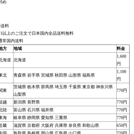
斜め
●送料
¥1以上のご注文で日本国内全品送料無料
通常国内送料
地方
地域
料金
1,600
北海道
北海道
円
1,100
東北
青森県 岩手県 宮城県 秋田県 山形県 福島県
円
茨城県 栃木県 群馬県 埼玉県 千葉県 東京都 神奈川県
関東
770円
山梨県
信越
新潟県 長野県
770円
北陸
富山県 石川県 福井県
770円
東海
岐阜県 静岡県 愛知県 三重県
770円
近畿
滋賀県 京都府 大阪府 兵庫県 奈良県 和歌山県
650円
中国
鳥取県 島根県 岡山県 広島県 山口県
770円