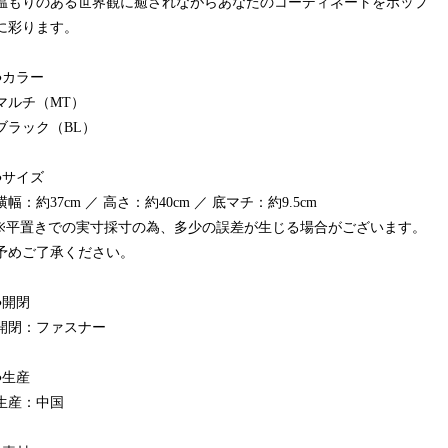
温もりのある世界観に癒されながらあなたのコーディネートをポップ
に彩ります。
●カラー
マルチ（MT）
ブラック（BL）
●サイズ
横幅：約37cm ／ 高さ：約40cm ／ 底マチ：約9.5cm
※平置きでの実寸採寸の為、多少の誤差が生じる場合がございます。
予めご了承ください。
●開閉
開閉：ファスナー
●生産
生産：中国