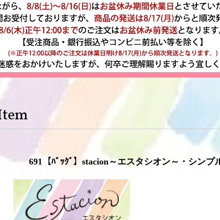
Item
691【ﾊﾞｯｸﾞ】stacion～エスタシオン～・シ