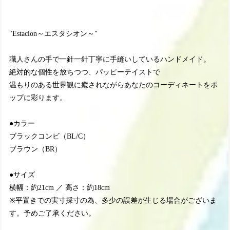
"Estacion～エスタシオン～"
職人さんの手で一針一針丁寧に手縫いしているハンドメイド。
絶対的な個性を放ちつつ、パッピーテイストで
温もりのある世界観に癒されながらあなたのコーディネートをポ
ップに彩ります。
●カラー
ブラックコンビ（BL/C）
ブラウン（BR）
●サイズ
横幅：約21cm ／ 高さ：約18cm
※平置きでの実寸採寸の為、多少の誤差が生じる場合がございま
す。予めご了承ください。