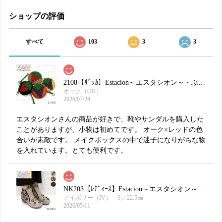
ショップの評価
すべて
103
3
3
2108【ｻﾞｯｶ】Estacion～エスタシオン～・ぶどうモチーフ本革ミニポーチ
オーク（OK）
2026/07/24
エスタシオンさんの商品が好きで、靴やサンダルを購入した
ことがありますが、小物は初めてです。 オーク×レッドの色
合いが素敵です。 メイクボックスの中で迷子になりがちな物
を入れています。とても便利です。
NK203【ﾚﾃﾞｨｰｽ】Estacion～エスタシオン～・フラワーモチーフ本革ショートブーツ
アイボリー（IV） S／22.5㎝
2026/05/11