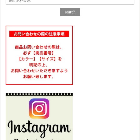
ベート用にもう一足購入！ 履くのが楽しみです♪
search
TA205【ﾚﾃﾞｨｰｽ】Estacion～エスタシオン～・編み込み厚底コンフォート本革サンダル
ネイビーマルチ（NVMT） M／23.0～23.5㎝
2025/06/17
気に入って夏にと思い3足目購入です♪ 履きやすくて可愛いで
す！
TG217【ﾚﾃﾞｨｰｽ/受注生産可】Estacion～エスタシオン～・フラワーマルチ本革スリッポン
マルチ（MT） L／24.0cm〜24.5cm
2025/06/11
想像通り可愛いのが届きました！ 仕事様にと思い購入しまし
たが、履きやすくて、もう一足注文しました！
set19900【送料無料】エスタシオン福袋・期間限定★靴2足・19900円福袋