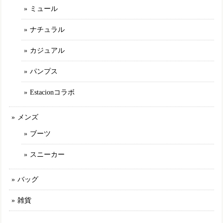
と思います。
ミュール
ナチュラル
TGE592【ﾚﾃﾞｨｰｽ/受注生産可】MOOMIN×Estacion～エスタシオン～・リトルミイモチーフ本革パンプス
アイボリー（IV） M／23.0〜23.5cm
カジュアル
2025/02/11
パンプス
Estacionコラボ
TGE593【ﾚﾃﾞｨｰｽ/受注生産可】Estacion～エスタシオン～・カラフルフラワー本革ショートブーツ
ネイビーマルチ（NVMT） L／24.0cm～24.5cm
2025/01/30
メンズ
ブーツ
MLE2321【ﾚﾃﾞｨｰｽ】Estacion～エスタシオン～・パッチワークエアサイクルスリッポンスニーカー
スニーカー
カーキマルチ（KAMT） L／24.5cm
2025/01/30
バッグ
雑貨
set19900【送料無料】エスタシオン福袋・期間限定★靴2足・19900円福袋
M（23.0～23.5cm）
2025/01/11