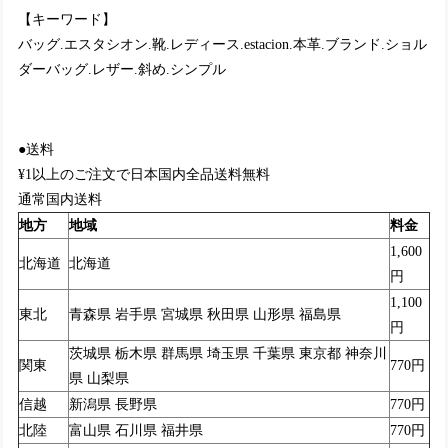
【キーワード】
バッグ.エスタシオン.靴.レディース.estacion.本革.ブランド.ショル
ダーバッグ.レザー.斜め.シンプル
●送料
¥1以上のご注文で日本国内全品送料無料
通常国内送料
地方
地域
料金
1,600
北海道
北海道
円
1,100
東北
青森県 岩手県 宮城県 秋田県 山形県 福島県
円
茨城県 栃木県 群馬県 埼玉県 千葉県 東京都 神奈川
関東
770円
県 山梨県
信越
新潟県 長野県
770円
北陸
富山県 石川県 福井県
770円