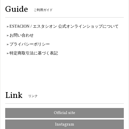
Guide
ご利用ガイド
いつもエスタシオンはMサイズを購入するので同じ23〜23.5
表記の福袋を購入しましたが 今の物とは靴型が違うものな
のか、幅は狭いし サイズも小さいし入らない物が届き 最
ESTACION / エスタシオン 公式オンラインショップについて
悪な買い物してしまって残念です。
お問い合わせ
プライバシーポリシー
TGE499【ﾚﾃﾞｨｰｽ】Estacion～エスタシオン～・チューリップモチーフ本革ストラップシューズ
特定商取引法に基づく表記
オークマルチ（OKMT） L／24.0cm～24.5cm
2025/01/11
S5501【ｻﾞｯｶ】Estacion～エスタシオン～・ワンちゃんモチーフ本革ミニポシェット
オレンジ（OR）
Link
2025/01/11
リンク
Official site
2110【ｻﾞｯｶ】Estacion～エスタシオン～・ワンちゃんモチーフ本革ミニポーチ
オレンジ（OR）
Instagram
2025/01/11