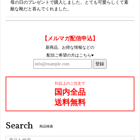
母の日のプレゼントで購入しました。とても可愛らしくて素
敵な靴だと喜んでくれました。
TGE569【ﾚﾃﾞｨｰｽ】Estacion～エスタシオン～・ウィンターモチーフ本革ショートブーツ
【メルマガ配信申込】
レッド（RD） S／22.5㎝
2025/10/11
新商品、お得な情報などの
配信ご希望の方はこちら♥
とっても可愛いです〜！これからたくさん履きますー
登録
TGE452【ﾚﾃﾞｨｰｽ/受注生産可】Estacion～エスタシオン～・くまモンモチーフ本革スリッポンシューズ
¥1以上のご注文で
アイボリーブラック（IVBL）S／22.5cm
国内全品
2025/08/27
送料無料
TGE622【ﾚﾃﾞｨｰｽ/受注生産可】Estacion～エスタシオン～・立体フラワーモチーフ本革スリッポンシューズ
ブラック（BL） L／24.0～24.5cm
Search
2025/06/17
商品検索
仕事用に一足購入して、凄く履きやすくて楽なので、プライ