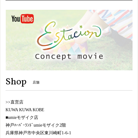
TGE326-1【ﾚﾃﾞｨｰｽ】Estacion～エスタシオン～・パンダモチーフ2wayサボシューズ
グレーマルチ（GYMT） M／23.0cm〜23.5cm
2024/10/08
Y8157【ﾚﾃﾞｨｰｽ】MOOMIN×Estacion～エスタシオン～・リトルミイモチーフ本革ショートブーツ
ブラック（BL） M／23.0〜23.5cm
2024/10/05
この度も大変迅速かつ丁寧に対応して頂きまして、誠にあり
Shop
店舗
がとうございます。 梱包もとても丁寧で、嬉しく思います
(^^)❤️ デザインがとにかく可愛い💕色合いも柄もとても良
く、また黒でも重くなりすぎなくて、且つ色々な服にも合わ
>>直営店
せやすそうで大満足です😄履き心地も良いので、このブーツ
を履いて出かけるのが、今から楽しみです☺️💖 またのご縁の
KUWA KUWA KOBE
際も、どうぞ宜しくお願い致します。
■umieモザイク店
神戸ﾊｰﾊﾞｰﾗﾝﾄﾞumieモザイク2階
兵庫県神戸市中央区東川崎町1-6-1