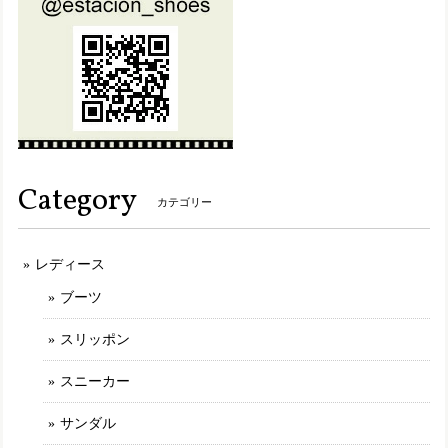
L（24.0～24.5cm）
2025/05/28
2足のうち、1足を本日 初めて履きました。 朝 車で通勤時
に履き、帰りにスーパーに寄りましたが、右の踵部分の底
が、突然ガバっと崩壊した様に落ちました。スーパーで歩く
度に底がパラパラと崩れたカケラが落ちていきました。 帰っ
て左の靴底を確認しましたが、とてもほんの1時間も満たな
い時間を履いていたと思えない肌、底がボロボロになってい
Category
ました。 もう履けません。
カテゴリー
レディース
MLK207【ﾚﾃﾞｨｰｽ】Estacion～エスタシオン～・ねこちゃんモチーフ本革スリッポンシューズ
アイボリー（IV） 24.0cm
ブーツ
2025/03/09
スリッポン
最初に選んだ商品が品切れになっていたのですがショップの
方から丁寧な説明や謝罪が有り、商品を選び直しました。 と
スニーカー
ても可愛く履き心地の良いものでした。このブランドは決し
て安くはないですが履いてみると他のところにはない満足感
サンダル
が有ります。 また、お気に入りが有れば購入させて頂きたい