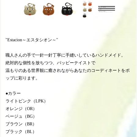
"Estacion～エスタシオン～"
職人さんの手で一針一針丁寧に手縫いしているハンドメイド。
絶対的な個性を放ちつつ、パッピーテイストで
温もりのある世界観に癒されながらあなたのコーディネートをポ
ップに彩ります。
●カラー
ライトピンク（LPK）
オレンジ（OR）
ベージュ（BG）
ブラウン（BR）
ブラック（BL）