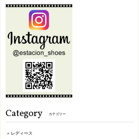
マルチ（MT） L／24.0cm〜24.5cm
2025/06/11
想像通り可愛いのが届きました！ 仕事様にと思い購入しまし
たが、履きやすくて、もう一足注文しました！
set19900【送料無料】エスタシオン福袋・期間限定★靴2足・19900円福袋
L（24.0～24.5cm）
2025/05/28
2足のうち、1足を本日 初めて履きました。 朝 車で通勤時
に履き、帰りにスーパーに寄りましたが、右の踵部分の底
が、突然ガバっと崩壊した様に落ちました。スーパーで歩く
度に底がパラパラと崩れたカケラが落ちていきました。 帰っ
て左の靴底を確認しましたが、とてもほんの1時間も満たな
い時間を履いていたと思えない肌、底がボロボロになってい
Category
ました。 もう履けません。
カテゴリー
レディース
MLK207【ﾚﾃﾞｨｰｽ】Estacion～エスタシオン～・ねこちゃんモチーフ本革スリッポンシューズ