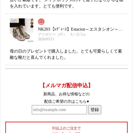
を入れています。とても便利です。
NK203【ﾚﾃﾞｨｰｽ】Estacion～エスタシオン～・フラワーモチーフ本革ショートブーツ
アイボリー（IV） S／22.5㎝
2026/05/11
母の日のプレゼントで購入しました。とても可愛らしくて素
敵な靴だと喜んでくれました。
TGE569【ﾚﾃﾞｨｰｽ】Estacion～エスタシオン～・ウィンターモチーフ本革ショートブーツ
【メルマガ配信申込】
レッド（RD） S／22.5㎝
2025/10/11
新商品、お得な情報などの
配信ご希望の方はこちら♥
とっても可愛いです〜！これからたくさん履きますー
登録
TGE452【ﾚﾃﾞｨｰｽ/受注生産可】Estacion～エスタシオン～・くまモンモチーフ本革スリッポンシューズ
¥1以上のご注文で
アイボリーブラック（IVBL）S／22.5cm