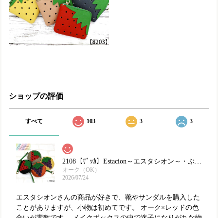
ショップの評価
すべて
103
3
3
2108【ｻﾞｯｶ】Estacion～エスタシオン～・ぶどうモチーフ本革ミニポーチ
オーク（OK）
2026/07/24
エスタシオンさんの商品が好きで、靴やサンダルを購入した
ことがありますが、小物は初めてです。 オーク×レッドの色
合いが素敵です。 メイクボックスの中で迷子になりがちな物