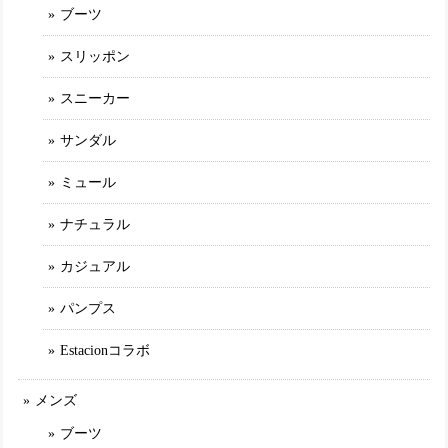
アイボリー（IV） 24.0cm
ブーツ
2025/03/09
スリッポン
最初に選んだ商品が品切れになっていたのですがショップの
方から丁寧な説明や謝罪が有り、商品を選び直しました。 と
スニーカー
ても可愛く履き心地の良いものでした。このブランドは決し
て安くはないですが履いてみると他のところにはない満足感
サンダル
が有ります。 また、お気に入りが有れば購入させて頂きたい
と思います。
ミュール
ナチュラル
TGE592【ﾚﾃﾞｨｰｽ/受注生産可】MOOMIN×Estacion～エスタシオン～・リトルミイモチーフ本革パンプス
アイボリー（IV） M／23.0〜23.5cm
カジュアル
2025/02/11
パンプス
Estacionコラボ
TGE593【ﾚﾃﾞｨｰｽ/受注生産可】Estacion～エスタシオン～・カラフルフラワー本革ショートブーツ
ネイビーマルチ（NVMT） L／24.0cm～24.5cm
2025/01/30
メンズ
ブーツ