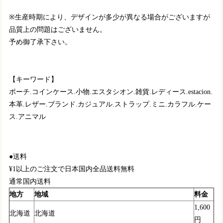
※生産時期により、デザインが多少が異なる場合がございますが
品質上の問題はございません。
予め御了承下さい。
【キーワード】
ポーチ.コインケース.小物.エスタシオン.雑貨.レディース.estacion.
本革.レザー.ブランド.カジュアル.ストラップ.ミニ.カラフル.ケー
ス.アニマル
●送料
¥1以上のご注文で日本国内全品送料無料
通常国内送料
地方
地域
料金
1,600
北海道
北海道
円