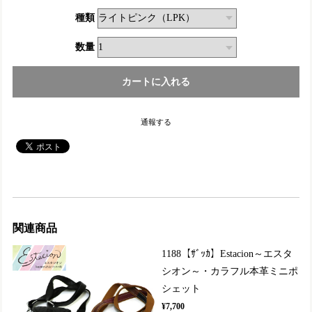
種類
数量
通報する
関連商品
1188【ｻﾞｯｶ】Estacion～エスタ
シオン～・カラフル本革ミニポ
シェット
¥7,700