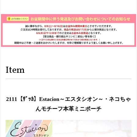
Item
2111【ｻﾞｯｶ】Estacion～エスタシオン～・ネコちゃ
んモチーフ本革ミニポーチ