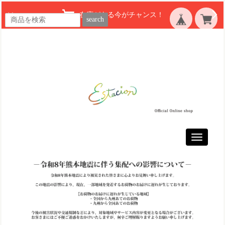
在庫がある今がチャンス！
search
Toggle
navigatio