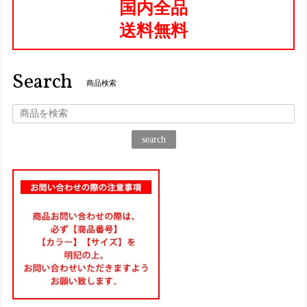
国内全品
2025/08/27
送料無料
TGE622【ﾚﾃﾞｨｰｽ/受注生産可】Estacion～エスタシオン～・立体フラワーモチーフ本革スリッポンシューズ
ブラック（BL） L／24.0～24.5cm
Search
2025/06/17
商品検索
仕事用に一足購入して、凄く履きやすくて楽なので、プライ
ベート用にもう一足購入！ 履くのが楽しみです♪
search
TA205【ﾚﾃﾞｨｰｽ】Estacion～エスタシオン～・編み込み厚底コンフォート本革サンダル
ネイビーマルチ（NVMT） M／23.0～23.5㎝
2025/06/17
気に入って夏にと思い3足目購入です♪ 履きやすくて可愛いで
す！
TG217【ﾚﾃﾞｨｰｽ/受注生産可】Estacion～エスタシオン～・フラワーマルチ本革スリッポン