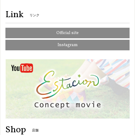
S5501【ｻﾞｯｶ】Estacion～エスタシオン～・ワンちゃんモチーフ本革ミニポシェット
オレンジ（OR）
Link
2025/01/11
リンク
Official site
2110【ｻﾞｯｶ】Estacion～エスタシオン～・ワンちゃんモチーフ本革ミニポーチ
オレンジ（OR）
Instagram
2025/01/11
TGE326-1【ﾚﾃﾞｨｰｽ】Estacion～エスタシオン～・パンダモチーフ2wayサボシューズ
グレーマルチ（GYMT） M／23.0cm〜23.5cm
2024/10/08
Y8157【ﾚﾃﾞｨｰｽ】MOOMIN×Estacion～エスタシオン～・リトルミイモチーフ本革ショートブーツ
ブラック（BL） M／23.0〜23.5cm
2024/10/05
この度も大変迅速かつ丁寧に対応して頂きまして、誠にあり
Shop
店舗
がとうございます。 梱包もとても丁寧で、嬉しく思います