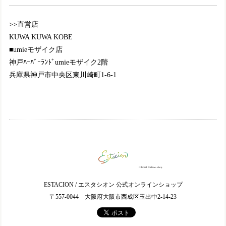
(^^)❤️ デザインがとにかく可愛い💕色合いも柄もとても良
く、また黒でも重くなりすぎなくて、且つ色々な服にも合わ
>>直営店
せやすそうで大満足です😄履き心地も良いので、このブーツ
を履いて出かけるのが、今から楽しみです☺️💖 またのご縁の
KUWA KUWA KOBE
際も、どうぞ宜しくお願い致します。
■umieモザイク店
神戸ﾊｰﾊﾞｰﾗﾝﾄﾞumieモザイク2階
兵庫県神戸市中央区東川崎町1-6-1
TGE592【ﾚﾃﾞｨｰｽ/予約受付可】MOOMIN×Estacion～エスタシオン～・リトルミイモチーフ本革パンプス
ブラック（BL） M／23.0〜23.5cm
2024/07/28
2色同時購入で、ブラックの方は足元に落ち着きが出せて、
秋以降は特に活躍しそうです😄赤と黒が写真よりもくっきり
とコントラストしてる様に私は感じました😊 こちらも沢山
履きたいと思います😉
ESTACION / エスタシオン 公式オンラインショップ
KY-NK185【ﾚﾃﾞｨｰｽ】Estacion～エスタシオン～・さくらんぼモチーフ本革ウェッジサンダル
〒557-0044 大阪府大阪市西成区玉出中2-14-23
ネイビー（NV） S／22.5cm
2024/07/26