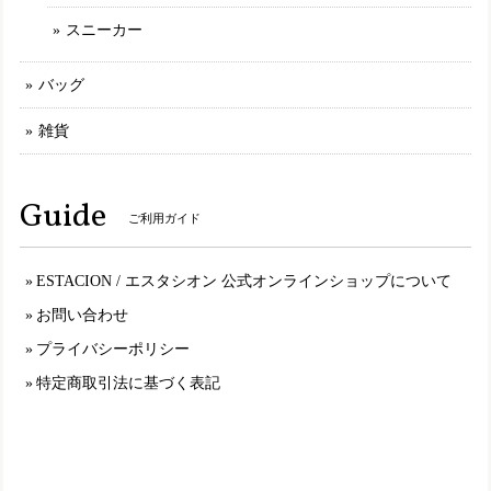
MLE2321【ﾚﾃﾞｨｰｽ】Estacion～エスタシオン～・パッチワークエアサイクルスリッポンスニーカー
スニーカー
カーキマルチ（KAMT） L／24.5cm
2025/01/30
バッグ
雑貨
set19900【送料無料】エスタシオン福袋・期間限定★靴2足・19900円福袋
M（23.0～23.5cm）
2025/01/11
Guide
ご利用ガイド
いつもエスタシオンはMサイズを購入するので同じ23〜23.5
表記の福袋を購入しましたが 今の物とは靴型が違うものな
のか、幅は狭いし サイズも小さいし入らない物が届き 最
ESTACION / エスタシオン 公式オンラインショップについて
悪な買い物してしまって残念です。
お問い合わせ
プライバシーポリシー
TGE499【ﾚﾃﾞｨｰｽ】Estacion～エスタシオン～・チューリップモチーフ本革ストラップシューズ
特定商取引法に基づく表記
オークマルチ（OKMT） L／24.0cm～24.5cm
2025/01/11