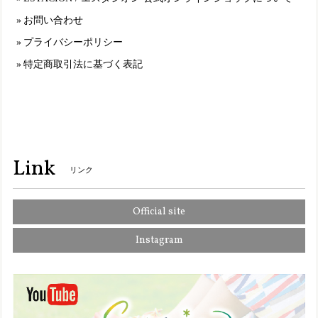
悪な買い物してしまって残念です。
お問い合わせ
プライバシーポリシー
TGE499【ﾚﾃﾞｨｰｽ】Estacion～エスタシオン～・チューリップモチーフ本革ストラップシューズ
特定商取引法に基づく表記
オークマルチ（OKMT） L／24.0cm～24.5cm
2025/01/11
S5501【ｻﾞｯｶ】Estacion～エスタシオン～・ワンちゃんモチーフ本革ミニポシェット
オレンジ（OR）
Link
2025/01/11
リンク
Official site
2110【ｻﾞｯｶ】Estacion～エスタシオン～・ワンちゃんモチーフ本革ミニポーチ
オレンジ（OR）
Instagram
2025/01/11
TGE326-1【ﾚﾃﾞｨｰｽ】Estacion～エスタシオン～・パンダモチーフ2wayサボシューズ
グレーマルチ（GYMT） M／23.0cm〜23.5cm