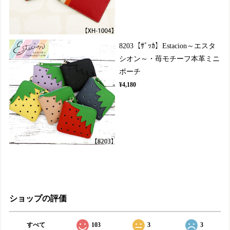
8203【ｻﾞｯｶ】Estacion～エスタ
シオン～・苺モチーフ本革ミニ
ポーチ
¥4,180
ショップの評価
すべて
103
3
3