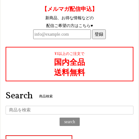
TGE569【ﾚﾃﾞｨｰｽ】Estacion～エスタシオン～・ウィンターモチーフ本革ショートブーツ
【メルマガ配信申込】
レッド（RD） S／22.5㎝
2025/10/11
新商品、お得な情報などの
配信ご希望の方はこちら♥
とっても可愛いです〜！これからたくさん履きますー
登録
TGE452【ﾚﾃﾞｨｰｽ/受注生産可】Estacion～エスタシオン～・くまモンモチーフ本革スリッポンシューズ
¥1以上のご注文で
アイボリーブラック（IVBL）S／22.5cm
国内全品
2025/08/27
送料無料
TGE622【ﾚﾃﾞｨｰｽ/受注生産可】Estacion～エスタシオン～・立体フラワーモチーフ本革スリッポンシューズ
ブラック（BL） L／24.0～24.5cm
Search
2025/06/17
商品検索
仕事用に一足購入して、凄く履きやすくて楽なので、プライ
ベート用にもう一足購入！ 履くのが楽しみです♪
search