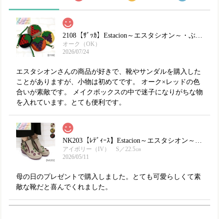
2108【ｻﾞｯｶ】Estacion～エスタシオン～・ぶどうモチーフ本革ミニポーチ
オーク（OK）
2026/07/24
エスタシオンさんの商品が好きで、靴やサンダルを購入した
ことがありますが、小物は初めてです。 オーク×レッドの色
合いが素敵です。 メイクボックスの中で迷子になりがちな物
を入れています。とても便利です。
NK203【ﾚﾃﾞｨｰｽ】Estacion～エスタシオン～・フラワーモチーフ本革ショートブーツ
アイボリー（IV） S／22.5㎝
2026/05/11
母の日のプレゼントで購入しました。とても可愛らしくて素
敵な靴だと喜んでくれました。