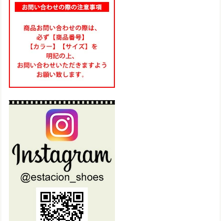
TA205【ﾚﾃﾞｨｰｽ】Estacion～エスタシオン～・編み込み厚底コンフォート本革サンダル
ネイビーマルチ（NVMT） M／23.0～23.5㎝
2025/06/17
気に入って夏にと思い3足目購入です♪ 履きやすくて可愛いで
す！
TG217【ﾚﾃﾞｨｰｽ/受注生産可】Estacion～エスタシオン～・フラワーマルチ本革スリッポン
マルチ（MT） L／24.0cm〜24.5cm
2025/06/11
想像通り可愛いのが届きました！ 仕事様にと思い購入しまし
たが、履きやすくて、もう一足注文しました！
set19900【送料無料】エスタシオン福袋・期間限定★靴2足・19900円福袋
L（24.0～24.5cm）
2025/05/28
2足のうち、1足を本日 初めて履きました。 朝 車で通勤時
に履き、帰りにスーパーに寄りましたが、右の踵部分の底