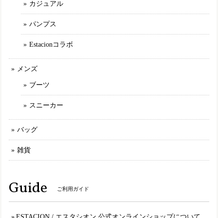
アイボリー（IV） M／23.0〜23.5cm
カジュアル
2025/02/11
パンプス
Estacionコラボ
TGE593【ﾚﾃﾞｨｰｽ/受注生産可】Estacion～エスタシオン～・カラフルフラワー本革ショートブーツ
ネイビーマルチ（NVMT） L／24.0cm～24.5cm
2025/01/30
メンズ
ブーツ
MLE2321【ﾚﾃﾞｨｰｽ】Estacion～エスタシオン～・パッチワークエアサイクルスリッポンスニーカー
スニーカー
カーキマルチ（KAMT） L／24.5cm
2025/01/30
バッグ
雑貨
set19900【送料無料】エスタシオン福袋・期間限定★靴2足・19900円福袋
M（23.0～23.5cm）
2025/01/11
Guide
ご利用ガイド
いつもエスタシオンはMサイズを購入するので同じ23〜23.5
表記の福袋を購入しましたが 今の物とは靴型が違うものな
のか、幅は狭いし サイズも小さいし入らない物が届き 最
ESTACION / エスタシオン 公式オンラインショップについて