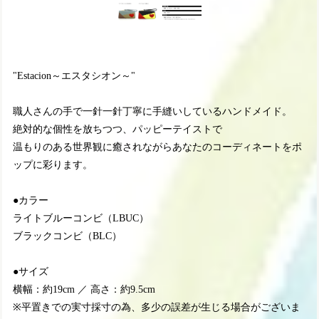
"Estacion～エスタシオン～"
職人さんの手で一針一針丁寧に手縫いしているハンドメイド。
絶対的な個性を放ちつつ、パッピーテイストで
温もりのある世界観に癒されながらあなたのコーディネートをポ
ップに彩ります。
●カラー
ライトブルーコンビ（LBUC）
ブラックコンビ（BLC）
●サイズ
横幅：約19cm ／ 高さ：約9.5cm
※平置きでの実寸採寸の為、多少の誤差が生じる場合がございま