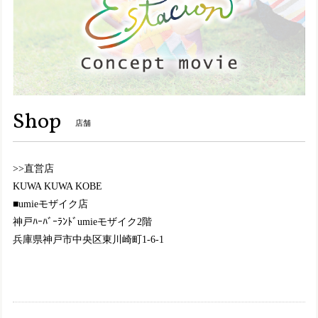
2024/10/08
Y8157【ﾚﾃﾞｨｰｽ】MOOMIN×Estacion～エスタシオン～・リトルミイモチーフ本革ショートブーツ
ブラック（BL） M／23.0〜23.5cm
2024/10/05
この度も大変迅速かつ丁寧に対応して頂きまして、誠にあり
Shop
店舗
がとうございます。 梱包もとても丁寧で、嬉しく思います
(^^)❤️ デザインがとにかく可愛い💕色合いも柄もとても良
く、また黒でも重くなりすぎなくて、且つ色々な服にも合わ
>>直営店
せやすそうで大満足です😄履き心地も良いので、このブーツ
を履いて出かけるのが、今から楽しみです☺️💖 またのご縁の
KUWA KUWA KOBE
際も、どうぞ宜しくお願い致します。
■umieモザイク店
神戸ﾊｰﾊﾞｰﾗﾝﾄﾞumieモザイク2階
兵庫県神戸市中央区東川崎町1-6-1
TGE592【ﾚﾃﾞｨｰｽ/予約受付可】MOOMIN×Estacion～エスタシオン～・リトルミイモチーフ本革パンプス
ブラック（BL） M／23.0〜23.5cm
2024/07/28
2色同時購入で、ブラックの方は足元に落ち着きが出せて、