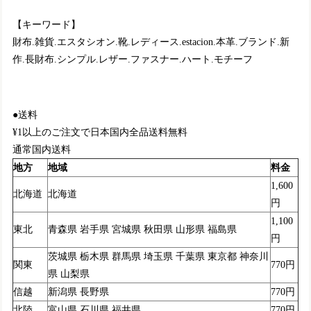
【キーワード】
財布.雑貨.エスタシオン.靴.レディース.estacion.本革.ブランド.新
作.長財布.シンプル.レザー.ファスナー.ハート.モチーフ
●送料
¥1以上のご注文で日本国内全品送料無料
通常国内送料
地方
地域
料金
1,600
北海道
北海道
円
1,100
東北
青森県 岩手県 宮城県 秋田県 山形県 福島県
円
茨城県 栃木県 群馬県 埼玉県 千葉県 東京都 神奈川
関東
770円
県 山梨県
信越
新潟県 長野県
770円
北陸
富山県 石川県 福井県
770円