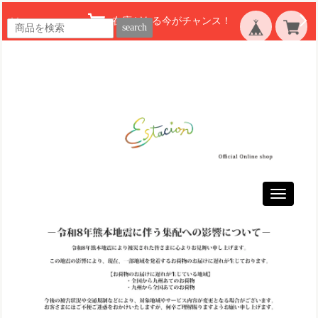
在庫がある今がチャンス！
search
Toggle
navigatio