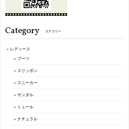
が、突然ガバっと崩壊した様に落ちました。スーパーで歩く
度に底がパラパラと崩れたカケラが落ちていきました。 帰っ
て左の靴底を確認しましたが、とてもほんの1時間も満たな
い時間を履いていたと思えない肌、底がボロボロになってい
Category
ました。 もう履けません。
カテゴリー
レディース
MLK207【ﾚﾃﾞｨｰｽ】Estacion～エスタシオン～・ねこちゃんモチーフ本革スリッポンシューズ
アイボリー（IV） 24.0cm
ブーツ
2025/03/09
スリッポン
最初に選んだ商品が品切れになっていたのですがショップの
方から丁寧な説明や謝罪が有り、商品を選び直しました。 と
スニーカー
ても可愛く履き心地の良いものでした。このブランドは決し
て安くはないですが履いてみると他のところにはない満足感
サンダル
が有ります。 また、お気に入りが有れば購入させて頂きたい
と思います。
ミュール
ナチュラル
TGE592【ﾚﾃﾞｨｰｽ/受注生産可】MOOMIN×Estacion～エスタシオン～・リトルミイモチーフ本革パンプス