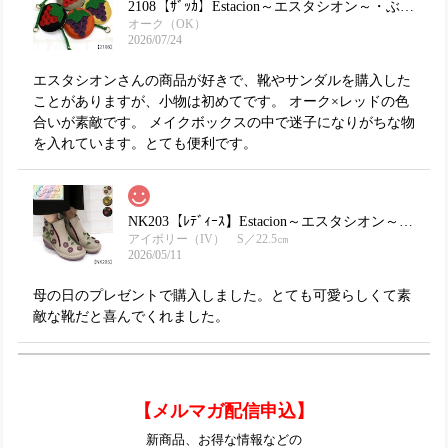
2108【ｻﾞｯｶ】Estacion～エスタシオン～・ぶどうモチーフ本革ミニポーチ
オーク（OK）
2026/07/24
エスタシオンさんの商品が好きで、靴やサンダルを購入した
ことがありますが、小物は初めてです。 オーク×レッドの色
合いが素敵です。 メイクボックスの中で迷子になりがちな物
を入れています。とても便利です。
NK203【ﾚﾃﾞｨｰｽ】Estacion～エスタシオン～・フラワーモチーフ本革ショートブーツ
アイボリー（IV） S／22.5㎝
2026/05/11
母の日のプレゼントで購入しました。とても可愛らしくて素
敵な靴だと喜んでくれました。
TGE569【ﾚﾃﾞｨｰｽ】Estacion～エスタシオン～・ウィンターモチーフ本革ショートブーツ
【メルマガ配信申込】
レッド（RD） S／22.5㎝
2025/10/11
新商品、お得な情報などの