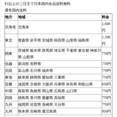
¥1以上のご注文で日本国内全品送料無料
通常国内送料
地方
地域
料金
1,600
北海道
北海道
円
1,100
東北
青森県 岩手県 宮城県 秋田県 山形県 福島県
円
茨城県 栃木県 群馬県 埼玉県 千葉県 東京都 神奈川
関東
770円
県 山梨県
信越
新潟県 長野県
770円
北陸
富山県 石川県 福井県
770円
東海
岐阜県 静岡県 愛知県 三重県
770円
近畿
滋賀県 京都府 大阪府 兵庫県 奈良県 和歌山県
650円
中国
鳥取県 島根県 岡山県 広島県 山口県
770円
四国
徳島県 香川県 愛媛県 高知県
770円
九州
福岡県 佐賀県 長崎県 大分県
770円
九州
熊本県 宮崎県 鹿児島県
950円