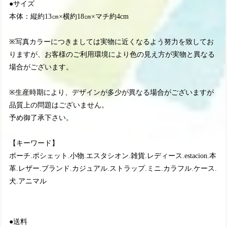
●サイズ
本体：縦約13㎝×横約18㎝×マチ約4cm
※写真カラーにつきましては実物に近くなるよう努力を致してお
りますが、お客様のご利用環境により色の見え方が実物と異なる
場合がございます。
※生産時期により、デザインが多少が異なる場合がございますが
品質上の問題はございません。
予め御了承下さい。
【キーワード】
ポーチ.ポシェット.小物.エスタシオン.雑貨.レディース.estacion.本
革.レザー.ブランド.カジュアル.ストラップ.ミニ.カラフル.ケース.
犬.アニマル
●送料