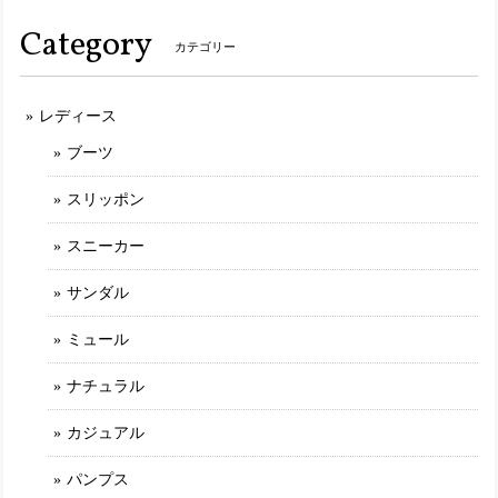
い時間を履いていたと思えない肌、底がボロボロになってい
Category
ました。 もう履けません。
カテゴリー
レディース
MLK207【ﾚﾃﾞｨｰｽ】Estacion～エスタシオン～・ねこちゃんモチーフ本革スリッポンシューズ
アイボリー（IV） 24.0cm
ブーツ
2025/03/09
スリッポン
最初に選んだ商品が品切れになっていたのですがショップの
方から丁寧な説明や謝罪が有り、商品を選び直しました。 と
スニーカー
ても可愛く履き心地の良いものでした。このブランドは決し
て安くはないですが履いてみると他のところにはない満足感
サンダル
が有ります。 また、お気に入りが有れば購入させて頂きたい
と思います。
ミュール
ナチュラル
TGE592【ﾚﾃﾞｨｰｽ/受注生産可】MOOMIN×Estacion～エスタシオン～・リトルミイモチーフ本革パンプス
アイボリー（IV） M／23.0〜23.5cm
カジュアル
2025/02/11
パンプス