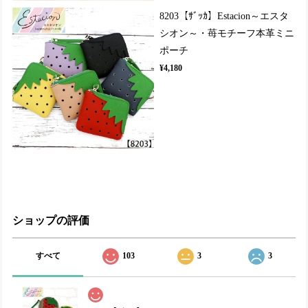
8203【ｻﾞｯｶ】Estacion～エスタ
シオン～・苺モチーフ本革ミニ
ポーチ
¥4,180
ショップの評価
すべて
103
3
3