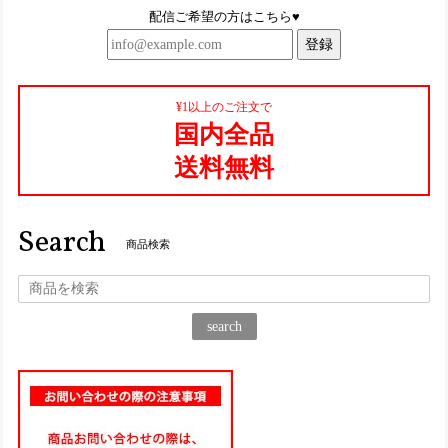
配信ご希望の方はこちら♥
とっても可愛いです〜！これからたくさん履きますー
登録
TGE452【ﾚﾃﾞｨｰｽ/受注生産可】Estacion～エスタシオン～・くまモンモチーフ本革スリッポンシューズ
¥1以上のご注文で
アイボリーブラック（IVBL）S／22.5cm
国内全品
2025/08/27
送料無料
TGE622【ﾚﾃﾞｨｰｽ/受注生産可】Estacion～エスタシオン～・立体フラワーモチーフ本革スリッポンシューズ
ブラック（BL） L／24.0～24.5cm
Search
2025/06/17
商品検索
仕事用に一足購入して、凄く履きやすくて楽なので、プライ
ベート用にもう一足購入！ 履くのが楽しみです♪
search
TA205【ﾚﾃﾞｨｰｽ】Estacion～エスタシオン～・編み込み厚底コンフォート本革サンダル
ネイビーマルチ（NVMT） M／23.0～23.5㎝
2025/06/17