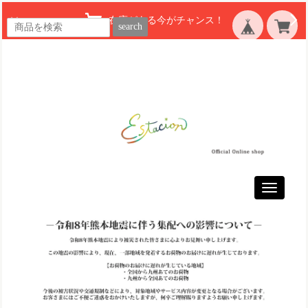
在庫がある今がチャンス！
search
Toggle
navigatio