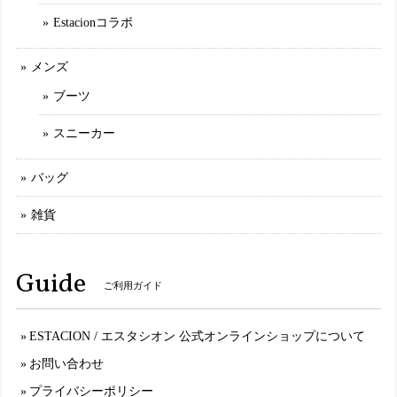
Estacionコラボ
TGE593【ﾚﾃﾞｨｰｽ/受注生産可】Estacion～エスタシオン～・カラフルフラワー本革ショートブーツ
ネイビーマルチ（NVMT） L／24.0cm～24.5cm
2025/01/30
メンズ
ブーツ
MLE2321【ﾚﾃﾞｨｰｽ】Estacion～エスタシオン～・パッチワークエアサイクルスリッポンスニーカー
スニーカー
カーキマルチ（KAMT） L／24.5cm
2025/01/30
バッグ
雑貨
set19900【送料無料】エスタシオン福袋・期間限定★靴2足・19900円福袋
M（23.0～23.5cm）
2025/01/11
Guide
ご利用ガイド
いつもエスタシオンはMサイズを購入するので同じ23〜23.5
表記の福袋を購入しましたが 今の物とは靴型が違うものな
のか、幅は狭いし サイズも小さいし入らない物が届き 最
ESTACION / エスタシオン 公式オンラインショップについて
悪な買い物してしまって残念です。
お問い合わせ
プライバシーポリシー