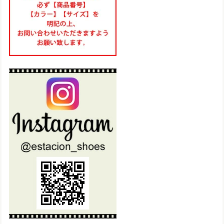
気に入って夏にと思い3足目購入です♪ 履きやすくて可愛いで
す！
TG217【ﾚﾃﾞｨｰｽ/受注生産可】Estacion～エスタシオン～・フラワーマルチ本革スリッポン
マルチ（MT） L／24.0cm〜24.5cm
2025/06/11
想像通り可愛いのが届きました！ 仕事様にと思い購入しまし
たが、履きやすくて、もう一足注文しました！
set19900【送料無料】エスタシオン福袋・期間限定★靴2足・19900円福袋
L（24.0～24.5cm）
2025/05/28
2足のうち、1足を本日 初めて履きました。 朝 車で通勤時
に履き、帰りにスーパーに寄りましたが、右の踵部分の底
が、突然ガバっと崩壊した様に落ちました。スーパーで歩く
度に底がパラパラと崩れたカケラが落ちていきました。 帰っ
て左の靴底を確認しましたが、とてもほんの1時間も満たな