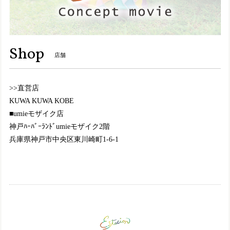
Y8157【ﾚﾃﾞｨｰｽ】MOOMIN×Estacion～エスタシオン～・リトルミイモチーフ本革ショートブーツ
ブラック（BL） M／23.0〜23.5cm
2024/10/05
この度も大変迅速かつ丁寧に対応して頂きまして、誠にあり
Shop
店舗
がとうございます。 梱包もとても丁寧で、嬉しく思います
(^^)❤️ デザインがとにかく可愛い💕色合いも柄もとても良
く、また黒でも重くなりすぎなくて、且つ色々な服にも合わ
>>直営店
せやすそうで大満足です😄履き心地も良いので、このブーツ
を履いて出かけるのが、今から楽しみです☺️💖 またのご縁の
KUWA KUWA KOBE
際も、どうぞ宜しくお願い致します。
■umieモザイク店
神戸ﾊｰﾊﾞｰﾗﾝﾄﾞumieモザイク2階
兵庫県神戸市中央区東川崎町1-6-1
TGE592【ﾚﾃﾞｨｰｽ/予約受付可】MOOMIN×Estacion～エスタシオン～・リトルミイモチーフ本革パンプス
ブラック（BL） M／23.0〜23.5cm
2024/07/28
2色同時購入で、ブラックの方は足元に落ち着きが出せて、
秋以降は特に活躍しそうです😄赤と黒が写真よりもくっきり
とコントラストしてる様に私は感じました😊 こちらも沢山
履きたいと思います😉