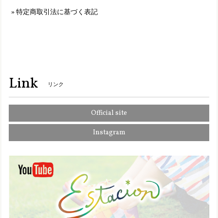
TGE499【ﾚﾃﾞｨｰｽ】Estacion～エスタシオン～・チューリップモチーフ本革ストラップシューズ
特定商取引法に基づく表記
オークマルチ（OKMT） L／24.0cm～24.5cm
2025/01/11
S5501【ｻﾞｯｶ】Estacion～エスタシオン～・ワンちゃんモチーフ本革ミニポシェット
オレンジ（OR）
Link
2025/01/11
リンク
Official site
2110【ｻﾞｯｶ】Estacion～エスタシオン～・ワンちゃんモチーフ本革ミニポーチ
オレンジ（OR）
Instagram
2025/01/11
TGE326-1【ﾚﾃﾞｨｰｽ】Estacion～エスタシオン～・パンダモチーフ2wayサボシューズ
グレーマルチ（GYMT） M／23.0cm〜23.5cm
2024/10/08