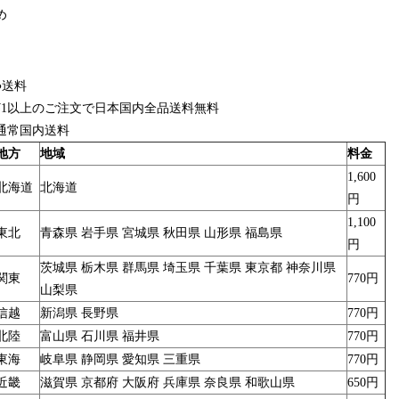
め
●送料
¥1以上のご注文で日本国内全品送料無料
通常国内送料
地方
地域
料金
1,600
北海道
北海道
円
1,100
東北
青森県 岩手県 宮城県 秋田県 山形県 福島県
円
茨城県 栃木県 群馬県 埼玉県 千葉県 東京都 神奈川県
関東
770円
山梨県
信越
新潟県 長野県
770円
北陸
富山県 石川県 福井県
770円
東海
岐阜県 静岡県 愛知県 三重県
770円
近畿
滋賀県 京都府 大阪府 兵庫県 奈良県 和歌山県
650円