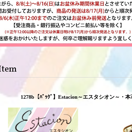
Item
1278b【ﾊﾞｯｸﾞ】Estacion～エスタシオン