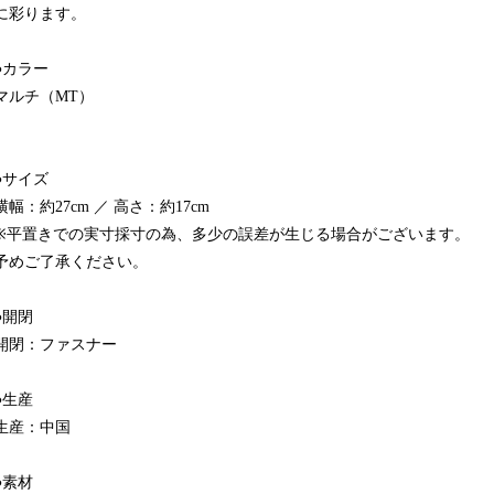
に彩ります。
●カラー
マルチ（MT）
●サイズ
横幅：約27cm ／ 高さ：約17cm
※平置きでの実寸採寸の為、多少の誤差が生じる場合がございます。
予めご了承ください。
●開閉
開閉：ファスナー
●生産
生産：中国
●素材