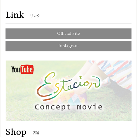
S5501【ｻﾞｯｶ】Estacion～エスタシオン～・ワンちゃんモチーフ本革ミニポシェット
オレンジ（OR）
Link
2025/01/11
リンク
Official site
2110【ｻﾞｯｶ】Estacion～エスタシオン～・ワンちゃんモチーフ本革ミニポーチ
オレンジ（OR）
Instagram
2025/01/11
TGE326-1【ﾚﾃﾞｨｰｽ】Estacion～エスタシオン～・パンダモチーフ2wayサボシューズ
グレーマルチ（GYMT） M／23.0cm〜23.5cm
2024/10/08
Y8157【ﾚﾃﾞｨｰｽ】MOOMIN×Estacion～エスタシオン～・リトルミイモチーフ本革ショートブーツ
ブラック（BL） M／23.0〜23.5cm
2024/10/05
この度も大変迅速かつ丁寧に対応して頂きまして、誠にあり
Shop
店舗
がとうございます。 梱包もとても丁寧で、嬉しく思います