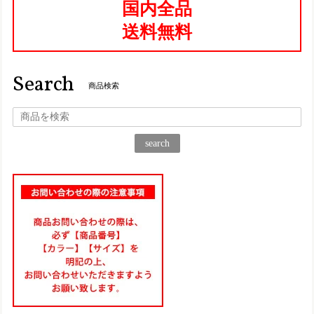
国内全品
2025/08/27
送料無料
TGE622【ﾚﾃﾞｨｰｽ/受注生産可】Estacion～エスタシオン～・立体フラワーモチーフ本革スリッポンシューズ
ブラック（BL） L／24.0～24.5cm
Search
2025/06/17
商品検索
仕事用に一足購入して、凄く履きやすくて楽なので、プライ
ベート用にもう一足購入！ 履くのが楽しみです♪
search
TA205【ﾚﾃﾞｨｰｽ】Estacion～エスタシオン～・編み込み厚底コンフォート本革サンダル
ネイビーマルチ（NVMT） M／23.0～23.5㎝
2025/06/17
気に入って夏にと思い3足目購入です♪ 履きやすくて可愛いで
す！
TG217【ﾚﾃﾞｨｰｽ/受注生産可】Estacion～エスタシオン～・フラワーマルチ本革スリッポン