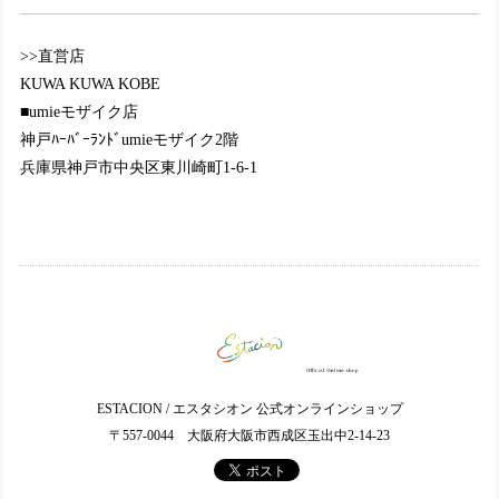
(^^)❤️ デザインがとにかく可愛い💕色合いも柄もとても良
く、また黒でも重くなりすぎなくて、且つ色々な服にも合わ
>>直営店
せやすそうで大満足です😄履き心地も良いので、このブーツ
を履いて出かけるのが、今から楽しみです☺️💖 またのご縁の
KUWA KUWA KOBE
際も、どうぞ宜しくお願い致します。
■umieモザイク店
神戸ﾊｰﾊﾞｰﾗﾝﾄﾞumieモザイク2階
兵庫県神戸市中央区東川崎町1-6-1
TGE592【ﾚﾃﾞｨｰｽ/予約受付可】MOOMIN×Estacion～エスタシオン～・リトルミイモチーフ本革パンプス
ブラック（BL） M／23.0〜23.5cm
2024/07/28
2色同時購入で、ブラックの方は足元に落ち着きが出せて、
秋以降は特に活躍しそうです😄赤と黒が写真よりもくっきり
とコントラストしてる様に私は感じました😊 こちらも沢山
履きたいと思います😉
ESTACION / エスタシオン 公式オンラインショップ
KY-NK185【ﾚﾃﾞｨｰｽ】Estacion～エスタシオン～・さくらんぼモチーフ本革ウェッジサンダル
〒557-0044 大阪府大阪市西成区玉出中2-14-23
ネイビー（NV） S／22.5cm
2024/07/26