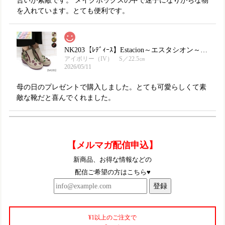
合いが素敵です。 メイクボックスの中で迷子になりがちな物
を入れています。とても便利です。
NK203【ﾚﾃﾞｨｰｽ】Estacion～エスタシオン～・フラワーモチーフ本革ショートブーツ
アイボリー（IV） S／22.5㎝
2026/05/11
母の日のプレゼントで購入しました。とても可愛らしくて素
敵な靴だと喜んでくれました。
TGE569【ﾚﾃﾞｨｰｽ】Estacion～エスタシオン～・ウィンターモチーフ本革ショートブーツ
【メルマガ配信申込】
レッド（RD） S／22.5㎝
2025/10/11
新商品、お得な情報などの
配信ご希望の方はこちら♥
とっても可愛いです〜！これからたくさん履きますー
登録
TGE452【ﾚﾃﾞｨｰｽ/受注生産可】Estacion～エスタシオン～・くまモンモチーフ本革スリッポンシューズ
¥1以上のご注文で
アイボリーブラック（IVBL）S／22.5cm