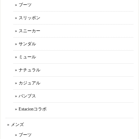
アイボリー（IV） 24.0cm
ブーツ
2025/03/09
スリッポン
最初に選んだ商品が品切れになっていたのですがショップの
方から丁寧な説明や謝罪が有り、商品を選び直しました。 と
スニーカー
ても可愛く履き心地の良いものでした。このブランドは決し
て安くはないですが履いてみると他のところにはない満足感
サンダル
が有ります。 また、お気に入りが有れば購入させて頂きたい
と思います。
ミュール
ナチュラル
TGE592【ﾚﾃﾞｨｰｽ/受注生産可】MOOMIN×Estacion～エスタシオン～・リトルミイモチーフ本革パンプス
アイボリー（IV） M／23.0〜23.5cm
カジュアル
2025/02/11
パンプス
Estacionコラボ
TGE593【ﾚﾃﾞｨｰｽ/受注生産可】Estacion～エスタシオン～・カラフルフラワー本革ショートブーツ
ネイビーマルチ（NVMT） L／24.0cm～24.5cm
2025/01/30
メンズ
ブーツ