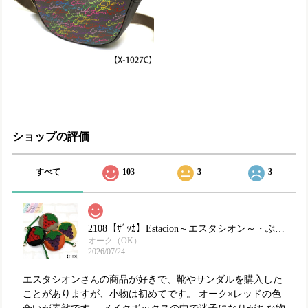
ショップの評価
すべて
103
3
3
2108【ｻﾞｯｶ】Estacion～エスタシオン～・ぶどうモチーフ本革ミニポーチ
オーク（OK）
2026/07/24
エスタシオンさんの商品が好きで、靴やサンダルを購入した
ことがありますが、小物は初めてです。 オーク×レッドの色