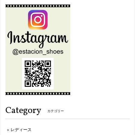
マルチ（MT） L／24.0cm〜24.5cm
2025/06/11
想像通り可愛いのが届きました！ 仕事様にと思い購入しまし
たが、履きやすくて、もう一足注文しました！
set19900【送料無料】エスタシオン福袋・期間限定★靴2足・19900円福袋
L（24.0～24.5cm）
2025/05/28
2足のうち、1足を本日 初めて履きました。 朝 車で通勤時
に履き、帰りにスーパーに寄りましたが、右の踵部分の底
が、突然ガバっと崩壊した様に落ちました。スーパーで歩く
度に底がパラパラと崩れたカケラが落ちていきました。 帰っ
て左の靴底を確認しましたが、とてもほんの1時間も満たな
い時間を履いていたと思えない肌、底がボロボロになってい
Category
ました。 もう履けません。
カテゴリー
レディース
MLK207【ﾚﾃﾞｨｰｽ】Estacion～エスタシオン～・ねこちゃんモチーフ本革スリッポンシューズ