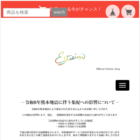
在庫がある今がチャンス！
search
Toggle
navigatio