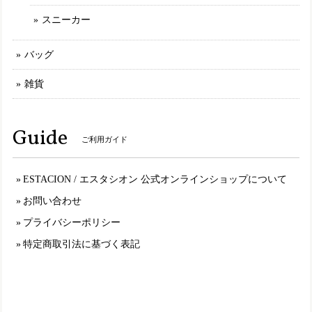
MLE2321【ﾚﾃﾞｨｰｽ】Estacion～エスタシオン～・パッチワークエアサイクルスリッポンスニーカー
スニーカー
カーキマルチ（KAMT） L／24.5cm
2025/01/30
バッグ
雑貨
set19900【送料無料】エスタシオン福袋・期間限定★靴2足・19900円福袋
M（23.0～23.5cm）
2025/01/11
Guide
ご利用ガイド
いつもエスタシオンはMサイズを購入するので同じ23〜23.5
表記の福袋を購入しましたが 今の物とは靴型が違うものな
のか、幅は狭いし サイズも小さいし入らない物が届き 最
ESTACION / エスタシオン 公式オンラインショップについて
悪な買い物してしまって残念です。
お問い合わせ
プライバシーポリシー
TGE499【ﾚﾃﾞｨｰｽ】Estacion～エスタシオン～・チューリップモチーフ本革ストラップシューズ
特定商取引法に基づく表記
オークマルチ（OKMT） L／24.0cm～24.5cm
2025/01/11