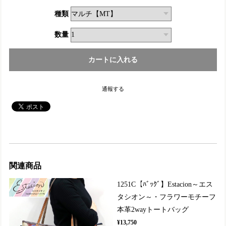
種類
数量
通報する
関連商品
1251C【ﾊﾞｯｸﾞ】Estacion～エス
タシオン～・フラワーモチーフ
本革2wayトートバッグ
¥13,750