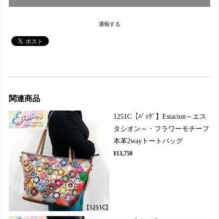
通報する
関連商品
1251C【ﾊﾞｯｸﾞ】Estacion～エス
タシオン～・フラワーモチーフ
本革2wayトートバッグ
¥13,750