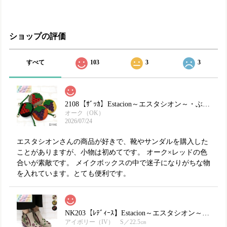
ショップの評価
すべて
103
3
3
2108【ｻﾞｯｶ】Estacion～エスタシオン～・ぶどうモチーフ本革ミニポーチ
オーク（OK）
2026/07/24
エスタシオンさんの商品が好きで、靴やサンダルを購入した
ことがありますが、小物は初めてです。 オーク×レッドの色
合いが素敵です。 メイクボックスの中で迷子になりがちな物
を入れています。とても便利です。
NK203【ﾚﾃﾞｨｰｽ】Estacion～エスタシオン～・フラワーモチーフ本革ショートブーツ
アイボリー（IV） S／22.5㎝