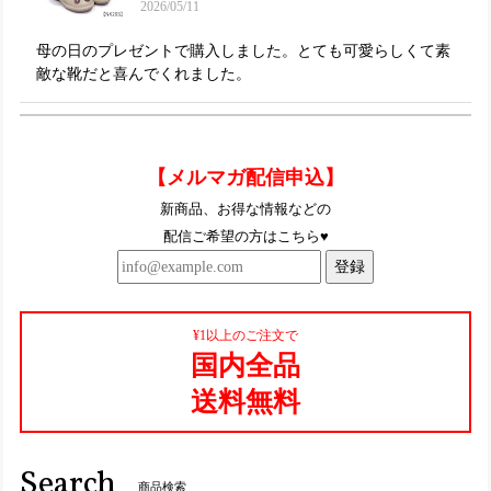
2026/05/11
母の日のプレゼントで購入しました。とても可愛らしくて素
敵な靴だと喜んでくれました。
TGE569【ﾚﾃﾞｨｰｽ】Estacion～エスタシオン～・ウィンターモチーフ本革ショートブーツ
【メルマガ配信申込】
レッド（RD） S／22.5㎝
2025/10/11
新商品、お得な情報などの
配信ご希望の方はこちら♥
とっても可愛いです〜！これからたくさん履きますー
登録
TGE452【ﾚﾃﾞｨｰｽ/受注生産可】Estacion～エスタシオン～・くまモンモチーフ本革スリッポンシューズ
¥1以上のご注文で
アイボリーブラック（IVBL）S／22.5cm
国内全品
2025/08/27
送料無料
TGE622【ﾚﾃﾞｨｰｽ/受注生産可】Estacion～エスタシオン～・立体フラワーモチーフ本革スリッポンシューズ
ブラック（BL） L／24.0～24.5cm
Search
2025/06/17
商品検索