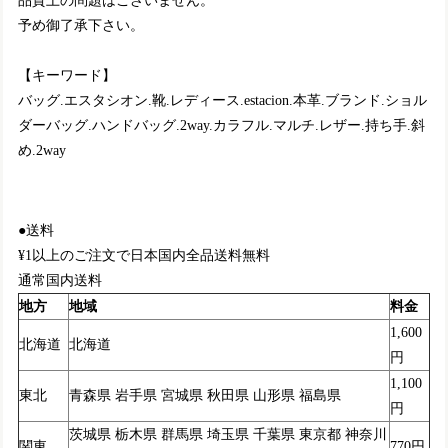
品質上の問題はございません。
予め御了承下さい。
【キーワード】
バッグ.エスタシオン.靴.レディース.estacion.本革.ブランド.ショル
ダーバッグ.ハンドバッグ.2way.カラフル.マルチ.レザー.持ち手.斜
め.2way
●送料
¥1以上のご注文で日本国内全品送料無料
通常国内送料
地方
地域
料金
1,600
北海道
北海道
円
1,100
東北
青森県 岩手県 宮城県 秋田県 山形県 福島県
円
茨城県 栃木県 群馬県 埼玉県 千葉県 東京都 神奈川
関東
770円