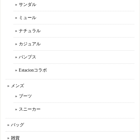
サンダル
が有ります。 また、お気に入りが有れば購入させて頂きたい
と思います。
ミュール
ナチュラル
TGE592【ﾚﾃﾞｨｰｽ/受注生産可】MOOMIN×Estacion～エスタシオン～・リトルミイモチーフ本革パンプス
アイボリー（IV） M／23.0〜23.5cm
カジュアル
2025/02/11
パンプス
Estacionコラボ
TGE593【ﾚﾃﾞｨｰｽ/受注生産可】Estacion～エスタシオン～・カラフルフラワー本革ショートブーツ
ネイビーマルチ（NVMT） L／24.0cm～24.5cm
2025/01/30
メンズ
ブーツ
MLE2321【ﾚﾃﾞｨｰｽ】Estacion～エスタシオン～・パッチワークエアサイクルスリッポンスニーカー
スニーカー
カーキマルチ（KAMT） L／24.5cm
2025/01/30
バッグ
雑貨