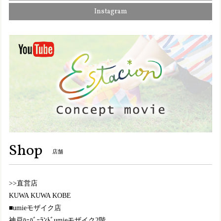
オレンジ（OR）
Instagram
2025/01/11
TGE326-1【ﾚﾃﾞｨｰｽ】Estacion～エスタシオン～・パンダモチーフ2wayサボシューズ
グレーマルチ（GYMT） M／23.0cm〜23.5cm
2024/10/08
Y8157【ﾚﾃﾞｨｰｽ】MOOMIN×Estacion～エスタシオン～・リトルミイモチーフ本革ショートブーツ
ブラック（BL） M／23.0〜23.5cm
2024/10/05
この度も大変迅速かつ丁寧に対応して頂きまして、誠にあり
Shop
店舗
がとうございます。 梱包もとても丁寧で、嬉しく思います
(^^)❤️ デザインがとにかく可愛い💕色合いも柄もとても良
く、また黒でも重くなりすぎなくて、且つ色々な服にも合わ
>>直営店
せやすそうで大満足です😄履き心地も良いので、このブーツ
を履いて出かけるのが、今から楽しみです☺️💖 またのご縁の
KUWA KUWA KOBE
際も、どうぞ宜しくお願い致します。
■umieモザイク店
神戸ﾊｰﾊﾞｰﾗﾝﾄﾞumieモザイク2階