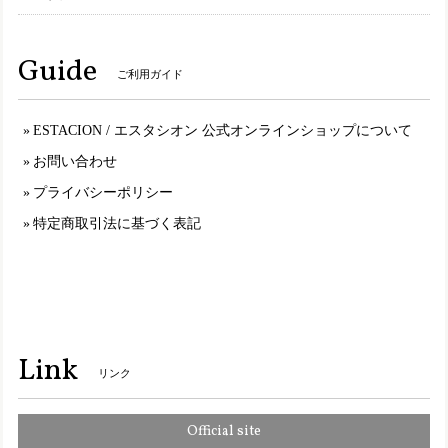
set19900【送料無料】エスタシオン福袋・期間限定★靴2足・19900円福袋
M（23.0～23.5cm）
2025/01/11
Guide
ご利用ガイド
いつもエスタシオンはMサイズを購入するので同じ23〜23.5
表記の福袋を購入しましたが 今の物とは靴型が違うものな
のか、幅は狭いし サイズも小さいし入らない物が届き 最
ESTACION / エスタシオン 公式オンラインショップについて
悪な買い物してしまって残念です。
お問い合わせ
プライバシーポリシー
TGE499【ﾚﾃﾞｨｰｽ】Estacion～エスタシオン～・チューリップモチーフ本革ストラップシューズ
特定商取引法に基づく表記
オークマルチ（OKMT） L／24.0cm～24.5cm
2025/01/11
S5501【ｻﾞｯｶ】Estacion～エスタシオン～・ワンちゃんモチーフ本革ミニポシェット
オレンジ（OR）
Link
2025/01/11
リンク
Official site
2110【ｻﾞｯｶ】Estacion～エスタシオン～・ワンちゃんモチーフ本革ミニポーチ