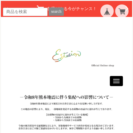
在庫がある今がチャンス！
search
Toggle
navigatio