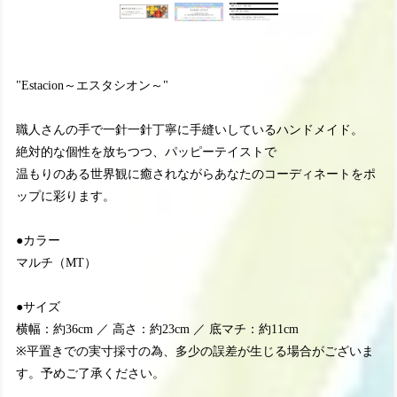
"Estacion～エスタシオン～"
職人さんの手で一針一針丁寧に手縫いしているハンドメイド。
絶対的な個性を放ちつつ、パッピーテイストで
温もりのある世界観に癒されながらあなたのコーディネートをポ
ップに彩ります。
●カラー
マルチ（MT）
●サイズ
横幅：約36cm ／ 高さ：約23cm ／ 底マチ：約11cm
※平置きでの実寸採寸の為、多少の誤差が生じる場合がございま
す。予めご了承ください。