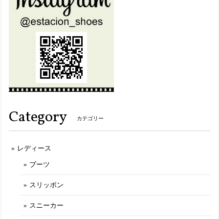
set19900【送料無料】エスタシオン福袋・期間限定★靴2足・19900円福袋
L（24.0～24.5cm）
2025/05/28
2足のうち、1足を本日 初めて履きました。 朝 車で通勤時
に履き、帰りにスーパーに寄りましたが、右の踵部分の底
が、突然ガバっと崩壊した様に落ちました。スーパーで歩く
度に底がパラパラと崩れたカケラが落ちていきました。 帰っ
て左の靴底を確認しましたが、とてもほんの1時間も満たな
い時間を履いていたと思えない肌、底がボロボロになってい
Category
ました。 もう履けません。
カテゴリー
レディース
MLK207【ﾚﾃﾞｨｰｽ】Estacion～エスタシオン～・ねこちゃんモチーフ本革スリッポンシューズ
アイボリー（IV） 24.0cm
ブーツ
2025/03/09
スリッポン
最初に選んだ商品が品切れになっていたのですがショップの
方から丁寧な説明や謝罪が有り、商品を選び直しました。 と
スニーカー
ても可愛く履き心地の良いものでした。このブランドは決し
て安くはないですが履いてみると他のところにはない満足感