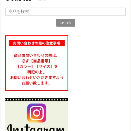
仕事用に一足購入して、凄く履きやすくて楽なので、プライ
ベート用にもう一足購入！ 履くのが楽しみです♪
search
TA205【ﾚﾃﾞｨｰｽ】Estacion～エスタシオン～・編み込み厚底コンフォート本革サンダル
ネイビーマルチ（NVMT） M／23.0～23.5㎝
2025/06/17
気に入って夏にと思い3足目購入です♪ 履きやすくて可愛いで
す！
TG217【ﾚﾃﾞｨｰｽ/受注生産可】Estacion～エスタシオン～・フラワーマルチ本革スリッポン
マルチ（MT） L／24.0cm〜24.5cm
2025/06/11
想像通り可愛いのが届きました！ 仕事様にと思い購入しまし
たが、履きやすくて、もう一足注文しました！