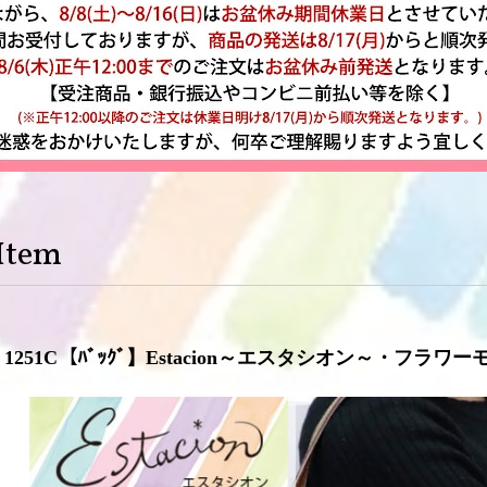
Item
1251C【ﾊﾞｯｸﾞ】Estacion～エスタシオン～・フラ