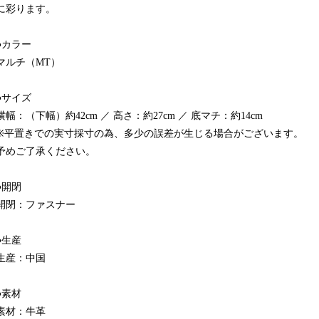
に彩ります。
●カラー
マルチ（MT）
●サイズ
横幅：（下幅）約42cm ／ 高さ：約27cm ／ 底マチ：約14cm
※平置きでの実寸採寸の為、多少の誤差が生じる場合がございます。
予めご了承ください。
●開閉
開閉：ファスナー
●生産
生産：中国
●素材
素材：牛革