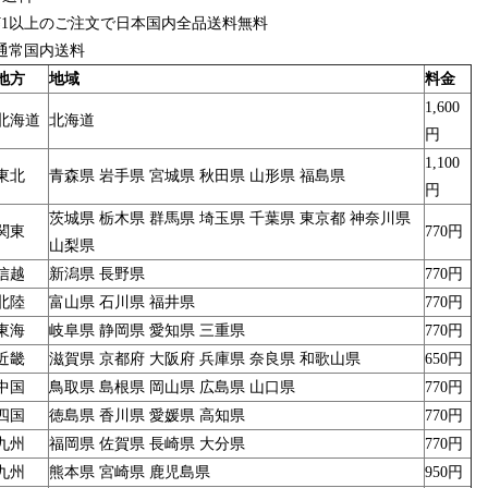
¥1以上のご注文で日本国内全品送料無料
通常国内送料
地方
地域
料金
1,600
北海道
北海道
円
1,100
東北
青森県 岩手県 宮城県 秋田県 山形県 福島県
円
茨城県 栃木県 群馬県 埼玉県 千葉県 東京都 神奈川県
関東
770円
山梨県
信越
新潟県 長野県
770円
北陸
富山県 石川県 福井県
770円
東海
岐阜県 静岡県 愛知県 三重県
770円
近畿
滋賀県 京都府 大阪府 兵庫県 奈良県 和歌山県
650円
中国
鳥取県 島根県 岡山県 広島県 山口県
770円
四国
徳島県 香川県 愛媛県 高知県
770円
九州
福岡県 佐賀県 長崎県 大分県
770円
九州
熊本県 宮崎県 鹿児島県
950円